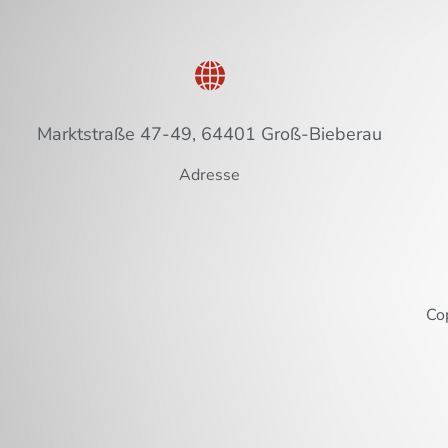
Marktstraße 47-49, 64401 Groß-Bieberau
Adresse
Co